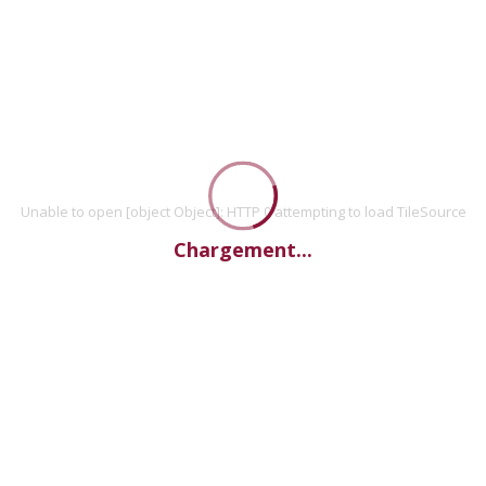
Unable to open [object Object]: HTTP 0 attempting to load TileSource
Chargement...