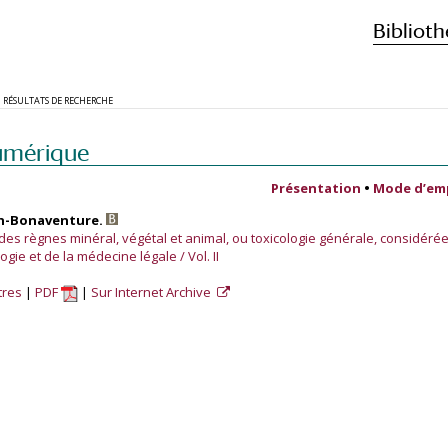
Biblioth
RÉSULTATS DE RECHERCHE
umérique
Présentation
•
Mode d’em
ph-Bonaventure.
 des règnes minéral, végétal et animal, ou toxicologie générale, considérée
ogie et de la médecine légale / Vol. II
tres
PDF
Sur Internet Archive