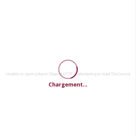
Unable to open [object Object]: HTTP 0 attempting to load TileSource
Chargement...