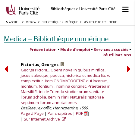
Bibliothèques d'Université Paris Cité
ACCUEIL
MEDICA
BIBLIOTHÈQUE NUMÉRIQUE
RÉSULTATS DE RECHERCHE
Medica — Bibliothèque numérique
Présentation
•
Mode d’emploi
•
Services associés
•
Réutilisations
Pictorius, Georges.
Georgii Pictorii... Opera nova in quibus mirifica,
jocos salesque, poetica, historica et medica lib. v.
complectitur. Item ΟΝΟΜΑΤΟΘΕΤΝΣ qui locorum,
montium, fontium... nomina continet. Praeterea in
Marsilii Ficini de Tuenda studiosorum sanitate
librum scholia. Item in Plinii Naturalis historiae
septimum librum annotationes
Basileae : ex offic. Henricpetrina, 1569.
Page à Page
Par chapitres
PDF
Sur Internet Archive