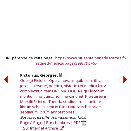
URL pérenne de cette page :
https://www.biusante.parisdescartes.fr/
histmed/medica/page?39937&p=65
Pictorius, Georges.
Georgii Pictorii... Opera nova in quibus mirifica,
jocos salesque, poetica, historica et medica lib. v.
complectitur. Item ΟΝΟΜΑΤΟΘΕΤΝΣ qui locorum,
montium, fontium... nomina continet. Praeterea in
Marsilii Ficini de Tuenda studiosorum sanitate
librum scholia. Item in Plinii Naturalis historiae
septimum librum annotationes
Basileae : ex offic. Henricpetrina, 1569.
Page à Page
Par chapitres
PDF
Sur Internet Archive