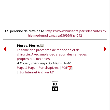
URL pérenne de cette page :
https://www.biusante.parisdescartes.fr/
histmed/medica/page?39959&p=512
Pigray, Pierre.
Epitome des preceptes de medecine et de
chirurgie. Avec ample declaration des remedes
propres aux maladies
A Rouen, chez Louys du Mesnil, 1642.
Page à Page
Par chapitres
PDF
Sur Internet Archive