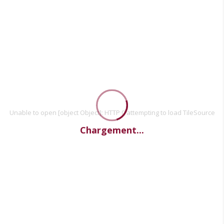
Unable to open [object Object]: HTTP 0 attempting to load TileSource
Chargement...