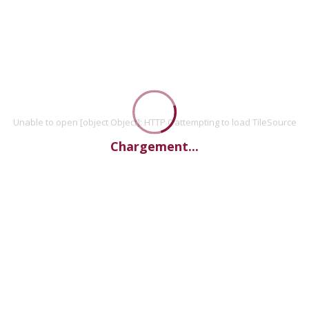
Unable to open [object Object]: HTTP 0 attempting to load TileSource
Chargement...