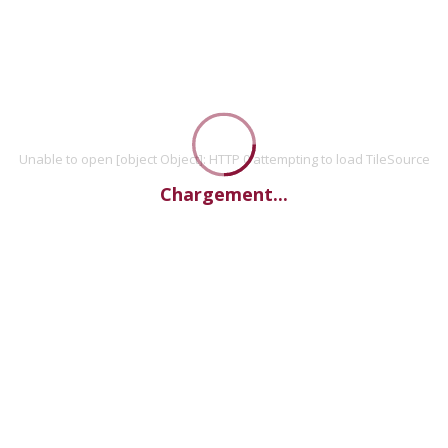
Unable to open [object Object]: HTTP 0 attempting to load TileSource
Chargement...