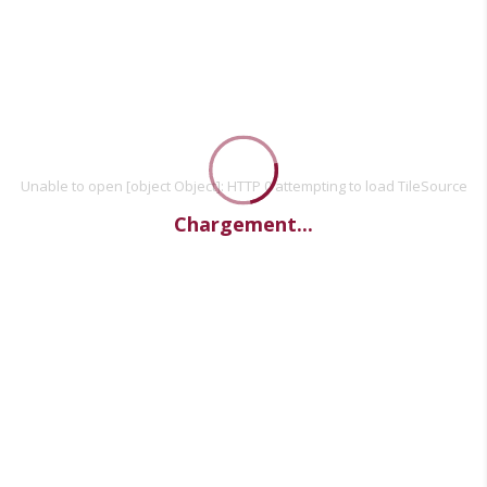
Unable to open [object Object]: HTTP 0 attempting to load TileSource
Chargement...