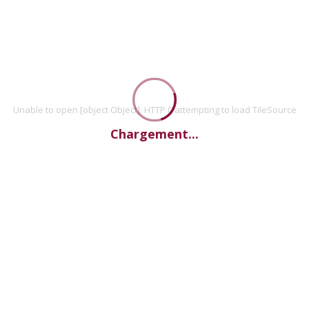
Unable to open [object Object]: HTTP 0 attempting to load TileSource
Chargement...