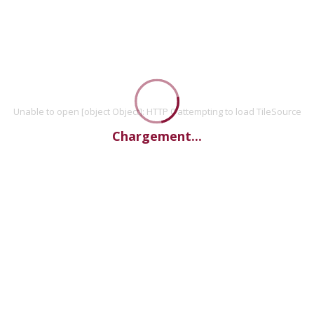
Unable to open [object Object]: HTTP 0 attempting to load TileSource
Chargement...