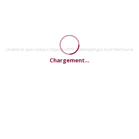
Unable to open [object Object]: HTTP 0 attempting to load TileSource
Chargement...