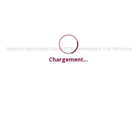
Unable to open [object Object]: HTTP 0 attempting to load TileSource
Chargement...