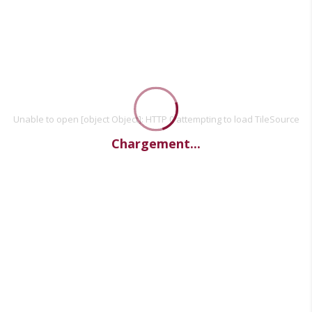
Unable to open [object Object]: HTTP 0 attempting to load TileSource
Chargement...