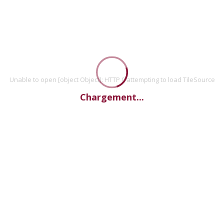
Unable to open [object Object]: HTTP 0 attempting to load TileSource
Chargement...