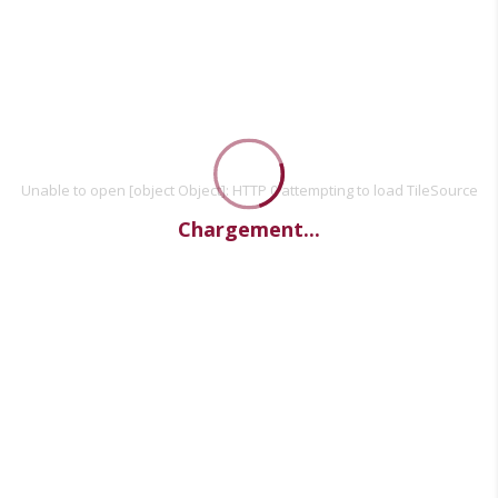
Unable to open [object Object]: HTTP 0 attempting to load TileSource
Chargement...