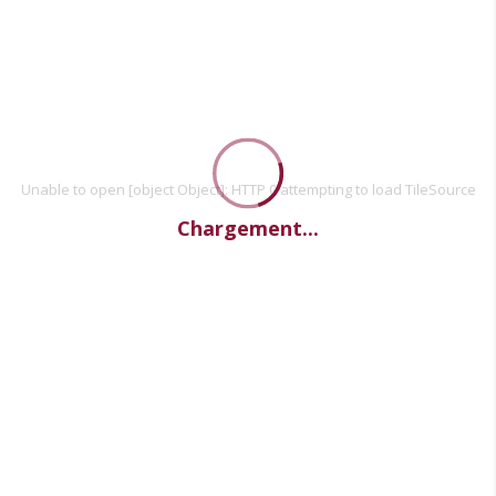
Unable to open [object Object]: HTTP 0 attempting to load TileSource
Chargement...