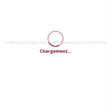
Unable to open [object Object]: HTTP 0 attempting to load TileSource
Chargement...