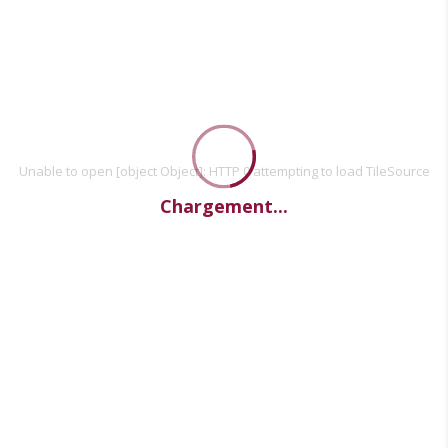
Unable to open [object Object]: HTTP 0 attempting to load TileSource
Chargement...