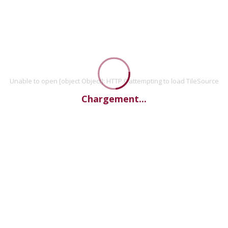
Unable to open [object Object]: HTTP 0 attempting to load TileSource
Chargement...