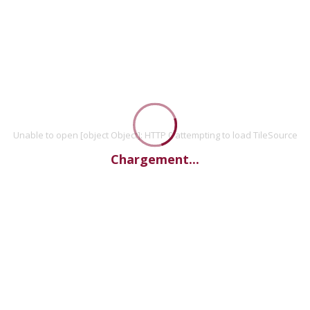
Unable to open [object Object]: HTTP 0 attempting to load TileSource
Chargement...