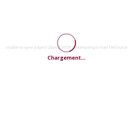
Unable to open [object Object]: HTTP 0 attempting to load TileSource
Chargement...