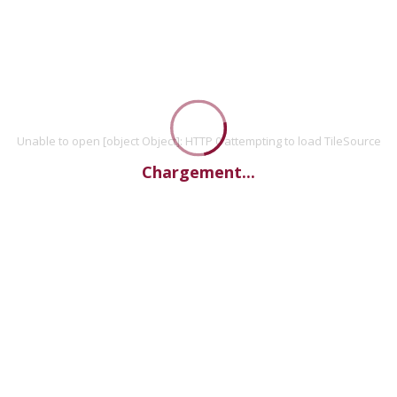
Unable to open [object Object]: HTTP 0 attempting to load TileSource
Chargement...