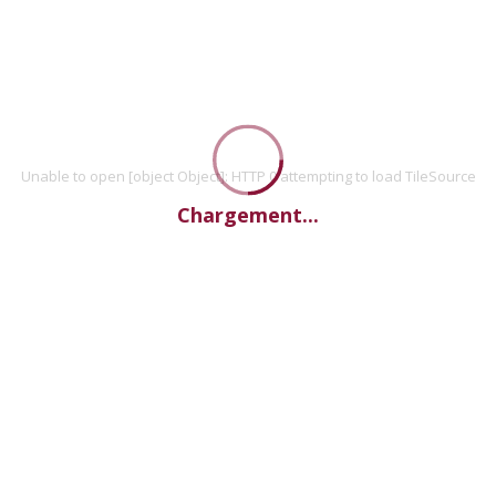
Unable to open [object Object]: HTTP 0 attempting to load TileSource
Chargement...