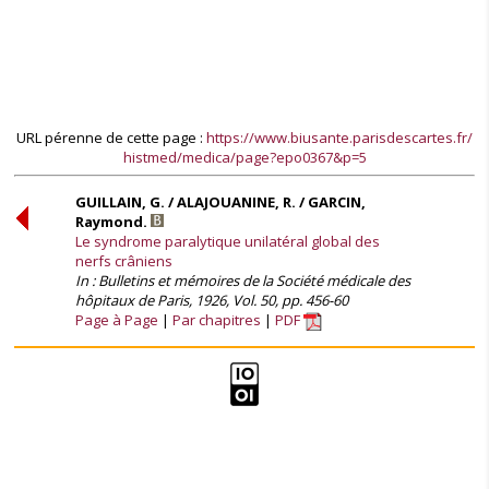
URL pérenne de cette page :
https://www.biusante.parisdescartes.fr/
histmed/medica/page?epo0367&p=5
GUILLAIN, G. / ALAJOUANINE, R. / GARCIN,
Raymond.
Le syndrome paralytique unilatéral global des
nerfs crâniens
In : Bulletins et mémoires de la Société médicale des
hôpitaux de Paris, 1926, Vol. 50, pp. 456-60
Page à Page
Par chapitres
PDF