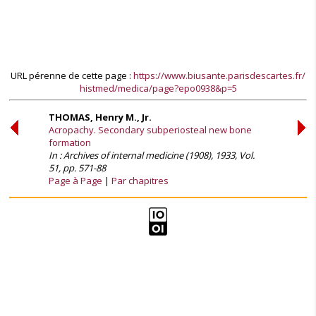
URL pérenne de cette page :
https://www.biusante.parisdescartes.fr/
histmed/medica/page?epo0938&p=5
THOMAS, Henry M., Jr.
Acropachy. Secondary subperiosteal new bone
formation
In : Archives of internal medicine (1908), 1933, Vol.
51, pp. 571-88
Page à Page
Par chapitres