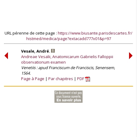
URL pérenne de cette page :
https://www.biusante.parisdescartes.fr/
histmed/medica/page?extacadd777x01&p=97
Vesale, André.
Andreae Vesalii, Anatomicarum Gabrielis Falloppii
observationum examen
Venetiis : apud Franciscum de Franciscis, Senensem,
1564.
Page à Page
Par chapitres
PDF