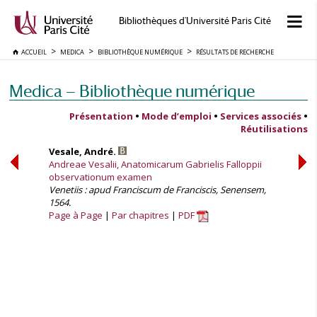
Bibliothèques d'Université Paris Cité
ACCUEIL
MEDICA
BIBLIOTHÈQUE NUMÉRIQUE
RÉSULTATS DE RECHERCHE
Medica — Bibliothèque numérique
Présentation
•
Mode d’emploi
•
Services associés
•
Réutilisations
Vesale, André.
Andreae Vesalii, Anatomicarum Gabrielis Falloppii
observationum examen
Venetiis : apud Franciscum de Franciscis, Senensem,
1564.
Page à Page
Par chapitres
PDF