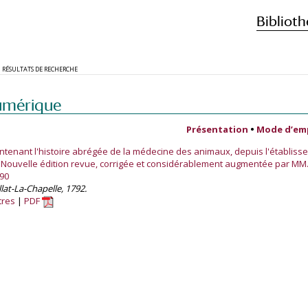
Biblioth
RÉSULTATS DE RECHERCHE
umérique
Présentation
•
Mode d’em
ntenant l'histoire abrégée de la médecine des animaux, depuis l'établiss
. Nouvelle édition revue, corrigée et considérablement augmentée par MM.
90
allat-La-Chapelle, 1792.
tres
PDF