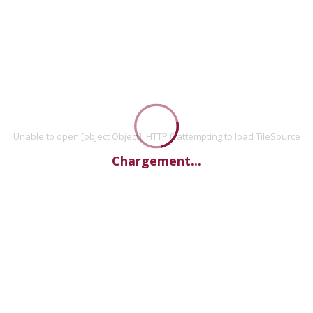
Unable to open [object Object]: HTTP 0 attempting to load TileSource
Chargement...