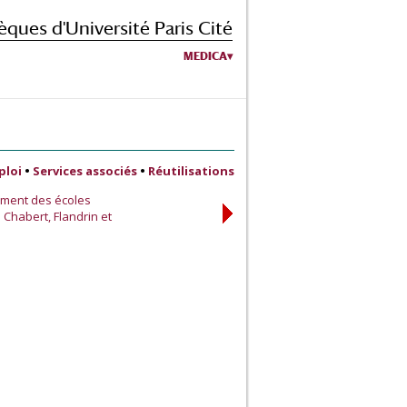
èques d'Université Paris Cité
MEDICA
ploi
•
Services associés
•
Réutilisations
ement des écoles
 Chabert, Flandrin et