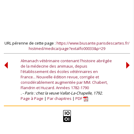
URL pérenne de cette page :
https://www.biusante.parisdescartes.fr/
histmed/medica/page?extalfo00033&p=29
Almanach vétérinaire contenant l'histoire abrégée
de la médecine des animaux, depuis
l'établissement des écoles vétérinaires en
France... Nouvelle édition revue, corrigée et
considérablement augmentée par MM. Chabert,
Flandrin et Huzard. Années 1782-1790
. - Paris : chez la veuve Vallat-La-Chapelle, 1792.
Page à Page
Par chapitres
PDF