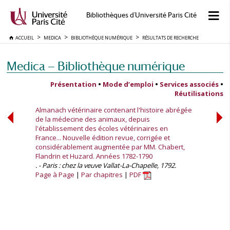
Bibliothèques d'Université Paris Cité
ACCUEIL
MEDICA
BIBLIOTHÈQUE NUMÉRIQUE
RÉSULTATS DE RECHERCHE
Medica — Bibliothèque numérique
Présentation
•
Mode d’emploi
•
Services associés
•
Réutilisations
Almanach vétérinaire contenant l'histoire abrégée
de la médecine des animaux, depuis
l'établissement des écoles vétérinaires en
France... Nouvelle édition revue, corrigée et
considérablement augmentée par MM. Chabert,
Flandrin et Huzard. Années 1782-1790
. - Paris : chez la veuve Vallat-La-Chapelle, 1792.
Page à Page
Par chapitres
PDF