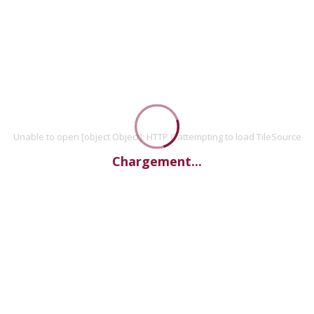
Unable to open [object Object]: HTTP 0 attempting to load TileSource
Chargement...