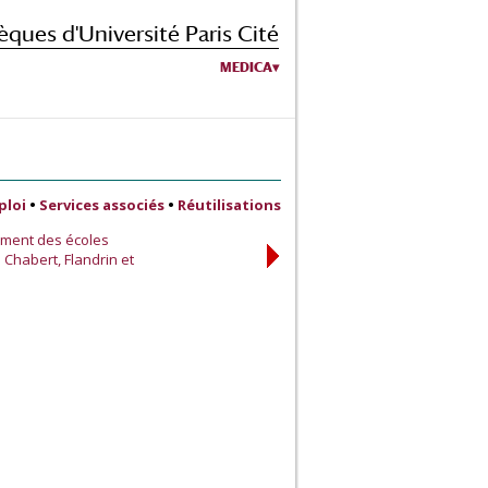
èques d'Université Paris Cité
MEDICA
ploi
•
Services associés
•
Réutilisations
ement des écoles
 Chabert, Flandrin et