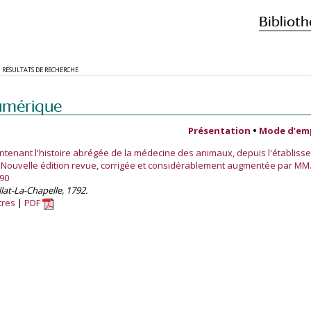
Biblioth
RÉSULTATS DE RECHERCHE
umérique
Présentation
•
Mode d’em
ntenant l'histoire abrégée de la médecine des animaux, depuis l'établiss
. Nouvelle édition revue, corrigée et considérablement augmentée par MM.
90
allat-La-Chapelle, 1792.
tres
PDF