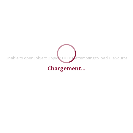
Unable to open [object Object]: HTTP 0 attempting to load TileSource
Chargement...