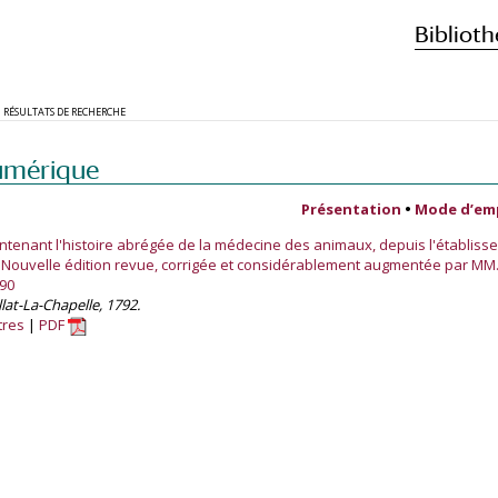
Biblioth
RÉSULTATS DE RECHERCHE
umérique
Présentation
•
Mode d’em
ntenant l'histoire abrégée de la médecine des animaux, depuis l'établiss
. Nouvelle édition revue, corrigée et considérablement augmentée par MM.
90
allat-La-Chapelle, 1792.
tres
PDF