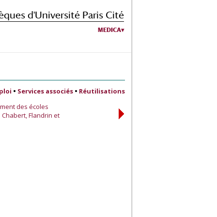
èques d'Université Paris Cité
MEDICA
ploi
•
Services associés
•
Réutilisations
ement des écoles
 Chabert, Flandrin et