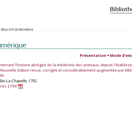
Biblioth
RÉSULTATS DE RECHERCHE
umérique
Présentation
•
Mode d’em
ntenant l'histoire abrégée de la médecine des animaux, depuis l'établiss
. Nouvelle édition revue, corrigée et considérablement augmentée par MM.
90
allat-La-Chapelle, 1792.
tres
PDF