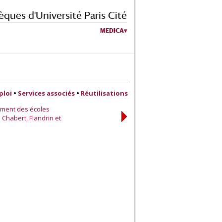
èques d'Université Paris Cité
MEDICA
ploi
•
Services associés
•
Réutilisations
ement des écoles
 Chabert, Flandrin et