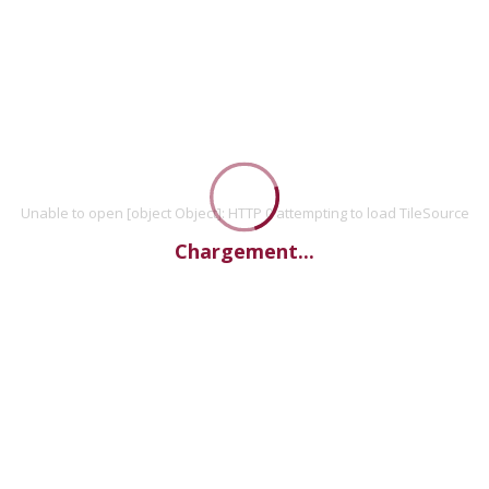
Unable to open [object Object]: HTTP 0 attempting to load TileSource
Chargement...