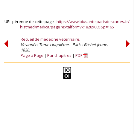
URL pérenne de cette page :
https://www.biusante.parisdescartes.fr/
histmed/medica/page?extalformvx1828x005&p=165
Recueil de médecine vétérinaire.
Ve année. Tome cinquième. - Paris : Béchet jeune,
1828.
Page à Page
Par chapitres
PDF