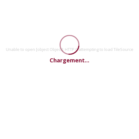
Unable to open [object Object]: HTTP 0 attempting to load TileSource
Chargement...