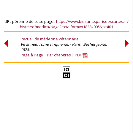
URL pérenne de cette page :
https://www.biusante.parisdescartes.fr/
histmed/medica/page?extalformvx1828x005&p=401
Recueil de médecine vétérinaire.
Ve année. Tome cinquième. - Paris : Béchet jeune,
1828.
Page à Page
Par chapitres
PDF