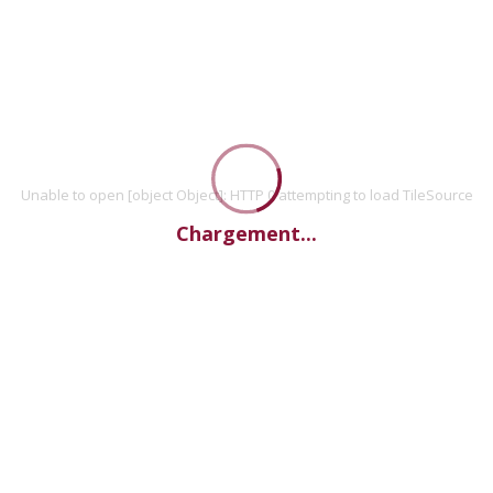
Unable to open [object Object]: HTTP 0 attempting to load TileSource
Chargement...