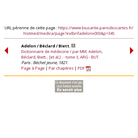
URL pérenne de cette page :
https://www.biusante.parisdescartes.fr/
histmed/medica/page?extbnfadelonx003&p=345
Adelon / Béclard / Biett.
Dictionnaire de médecine / par MM. Adelon,
Béclard, Biett... [et al.] . - tome 3, ARG - BUT.
Paris : Béchet jeune, 1821.
Page à Page
Par chapitres
PDF