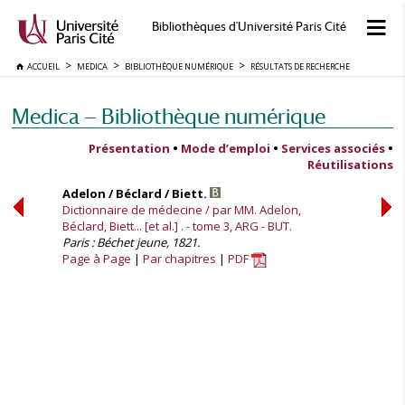
Bibliothèques d'Université Paris Cité
ACCUEIL
MEDICA
BIBLIOTHÈQUE NUMÉRIQUE
RÉSULTATS DE RECHERCHE
Medica — Bibliothèque numérique
Présentation
•
Mode d’emploi
•
Services associés
•
Réutilisations
Adelon / Béclard / Biett.
Dictionnaire de médecine / par MM. Adelon,
Béclard, Biett... [et al.] . - tome 3, ARG - BUT.
Paris : Béchet jeune, 1821.
Page à Page
Par chapitres
PDF