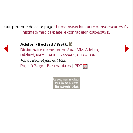
URL pérenne de cette page :
https://www.biusante.parisdescartes.fr/
histmed/medica/page?extbnfadelonx005&p=515
Adelon / Béclard / Biett.
Dictionnaire de médecine / par MM. Adelon,
Béclard, Biett... [et al.] . - tome 5, CHA - CON.
Paris : Béchet jeune, 1822.
Page à Page
Par chapitres
PDF