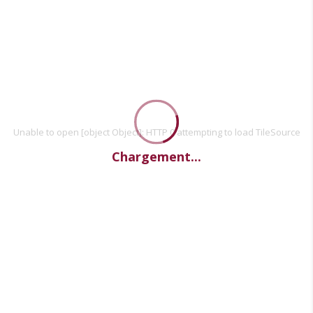
Unable to open [object Object]: HTTP 0 attempting to load TileSource
Chargement...