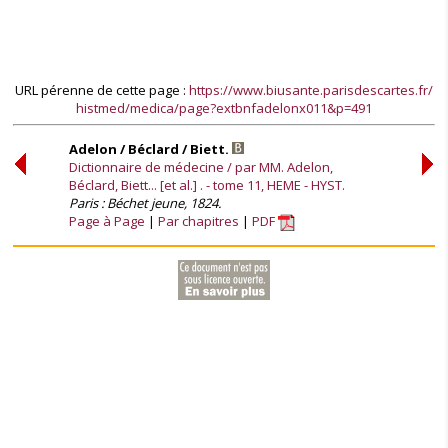
URL pérenne de cette page :
https://www.biusante.parisdescartes.fr/
histmed/medica/page?extbnfadelonx011&p=491
Adelon / Béclard / Biett.
Dictionnaire de médecine / par MM. Adelon,
Béclard, Biett... [et al.] . - tome 11, HEME - HYST.
Paris : Béchet jeune, 1824.
Page à Page
Par chapitres
PDF