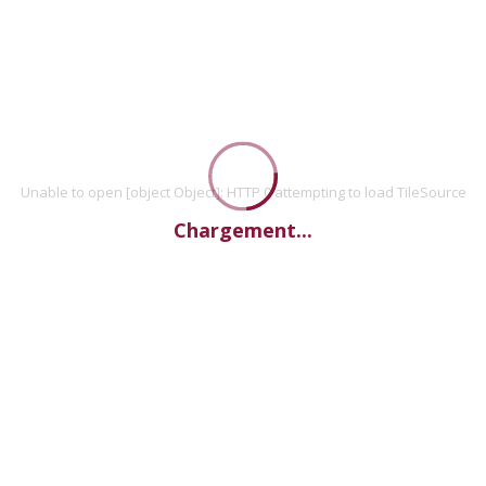
Unable to open [object Object]: HTTP 0 attempting to load TileSource
Chargement...