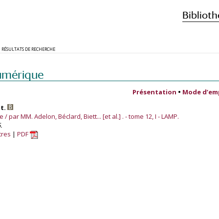
Biblioth
RÉSULTATS DE RECHERCHE
umérique
Présentation
•
Mode d’em
tt.
 par MM. Adelon, Béclard, Biett... [et al.] . - tome 12, I - LAMP.
.
tres
PDF