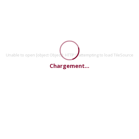
Unable to open [object Object]: HTTP 0 attempting to load TileSource
Chargement...