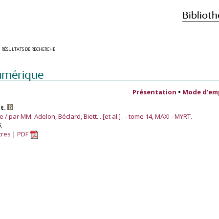
Biblioth
RÉSULTATS DE RECHERCHE
umérique
Présentation
•
Mode d’em
tt.
/ par MM. Adelon, Béclard, Biett... [et al.] . - tome 14, MAXI - MYRT.
.
tres
PDF