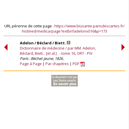
URL pérenne de cette page :
https://www.biusante.parisdescartes.fr/
histmed/medica/page?extbnfadelonx016&p=173
Adelon / Béclard / Biett.
Dictionnaire de médecine / par MM. Adelon,
Béclard, Biett... [et al.] . - tome 16, ORT - PIV.
Paris : Béchet jeune, 1826.
Page à Page
Par chapitres
PDF