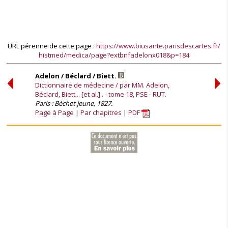
URL pérenne de cette page :
https://www.biusante.parisdescartes.fr/
histmed/medica/page?extbnfadelonx018&p=184
Adelon / Béclard / Biett.
Dictionnaire de médecine / par MM. Adelon,
Béclard, Biett... [et al.] . - tome 18, PSE - RUT.
Paris : Béchet jeune, 1827.
Page à Page
Par chapitres
PDF