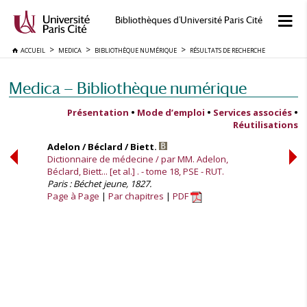
Bibliothèques d'Université Paris Cité
ACCUEIL
MEDICA
BIBLIOTHÈQUE NUMÉRIQUE
RÉSULTATS DE RECHERCHE
Medica — Bibliothèque numérique
Présentation
•
Mode d’emploi
•
Services associés
•
Réutilisations
Adelon / Béclard / Biett.
Dictionnaire de médecine / par MM. Adelon,
Béclard, Biett... [et al.] . - tome 18, PSE - RUT.
Paris : Béchet jeune, 1827.
Page à Page
Par chapitres
PDF