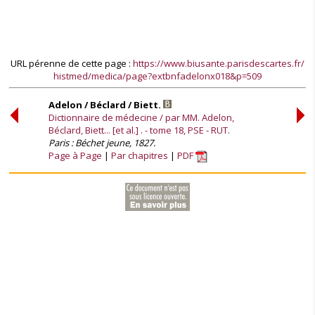
URL pérenne de cette page :
https://www.biusante.parisdescartes.fr/
histmed/medica/page?extbnfadelonx018&p=509
Adelon / Béclard / Biett.
Dictionnaire de médecine / par MM. Adelon,
Béclard, Biett... [et al.] . - tome 18, PSE - RUT.
Paris : Béchet jeune, 1827.
Page à Page
Par chapitres
PDF