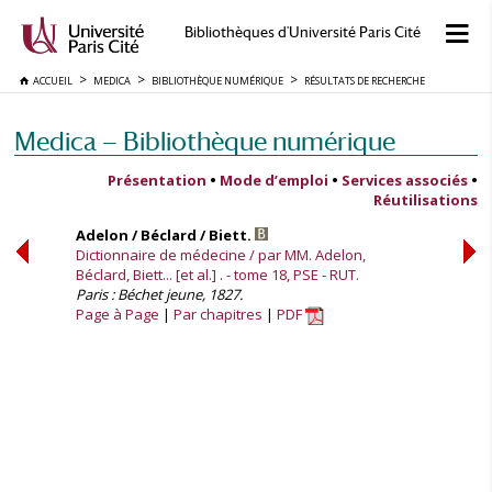
Bibliothèques d'Université Paris Cité
ACCUEIL
MEDICA
BIBLIOTHÈQUE NUMÉRIQUE
RÉSULTATS DE RECHERCHE
Medica — Bibliothèque numérique
Présentation
•
Mode d’emploi
•
Services associés
•
Réutilisations
Adelon / Béclard / Biett.
Dictionnaire de médecine / par MM. Adelon,
Béclard, Biett... [et al.] . - tome 18, PSE - RUT.
Paris : Béchet jeune, 1827.
Page à Page
Par chapitres
PDF