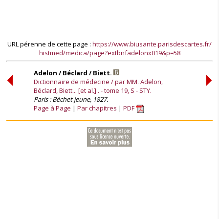
URL pérenne de cette page :
https://www.biusante.parisdescartes.fr/
histmed/medica/page?extbnfadelonx019&p=58
Adelon / Béclard / Biett.
Dictionnaire de médecine / par MM. Adelon,
Béclard, Biett... [et al.] . - tome 19, S - STY.
Paris : Béchet jeune, 1827.
Page à Page
Par chapitres
PDF