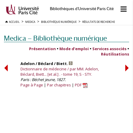
Bibliothèques d'Université Paris Cité
ACCUEIL
MEDICA
BIBLIOTHÈQUE NUMÉRIQUE
RÉSULTATS DE RECHERCHE
Medica — Bibliothèque numérique
Présentation
•
Mode d’emploi
•
Services associés
•
Réutilisations
Adelon / Béclard / Biett.
Dictionnaire de médecine / par MM. Adelon,
Béclard, Biett... [et al.] . - tome 19, S - STY.
Paris : Béchet jeune, 1827.
Page à Page
Par chapitres
PDF