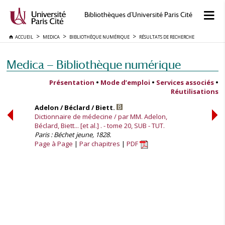
Bibliothèques d'Université Paris Cité
ACCUEIL
MEDICA
BIBLIOTHÈQUE NUMÉRIQUE
RÉSULTATS DE RECHERCHE
Medica — Bibliothèque numérique
Présentation
•
Mode d’emploi
•
Services associés
•
Réutilisations
Adelon / Béclard / Biett.
Dictionnaire de médecine / par MM. Adelon,
Béclard, Biett... [et al.] . - tome 20, SUB - TUT.
Paris : Béchet jeune, 1828.
Page à Page
Par chapitres
PDF