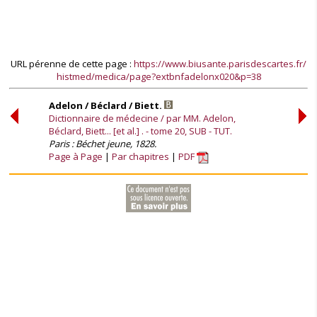
URL pérenne de cette page :
https://www.biusante.parisdescartes.fr/
histmed/medica/page?extbnfadelonx020&p=38
Adelon / Béclard / Biett.
Dictionnaire de médecine / par MM. Adelon,
Béclard, Biett... [et al.] . - tome 20, SUB - TUT.
Paris : Béchet jeune, 1828.
Page à Page
Par chapitres
PDF