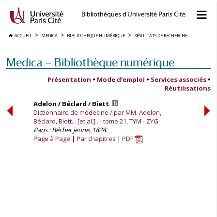
Bibliothèques d'Université Paris Cité
ACCUEIL
MEDICA
BIBLIOTHÈQUE NUMÉRIQUE
RÉSULTATS DE RECHERCHE
Medica — Bibliothèque numérique
Présentation
•
Mode d’emploi
•
Services associés
•
Réutilisations
Adelon / Béclard / Biett.
Dictionnaire de médecine / par MM. Adelon,
Béclard, Biett... [et al.] . - tome 21, TYM - ZYG.
Paris : Béchet jeune, 1828.
Page à Page
Par chapitres
PDF