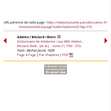
URL pérenne de cette page :
https://www.biusante.parisdescartes.fr/
histmed/medica/page?extbnfadelonx021&p=215
Adelon / Béclard / Biett.
Dictionnaire de médecine / par MM. Adelon,
Béclard, Biett... [et al.] . - tome 21, TYM - ZYG.
Paris : Béchet jeune, 1828.
Page à Page
Par chapitres
PDF