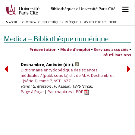
Bibliothèques d'Université Paris Cité
ACCUEIL
MEDICA
BIBLIOTHÈQUE NUMÉRIQUE
RÉSULTATS DE RECHERCHE
Medica — Bibliothèque numérique
Présentation
•
Mode d’emploi
•
Services associés
•
Réutilisations
Dechambre, Amédée (dir.).
Dictionnaire encyclopédique des sciences
médicales / [publ. sous la] dir. de M. A. Dechambre .
- [série 1], tome 7, AST - AZZ.
Paris : G. Masson : P. Asselin, 1876 (circa).
Page à Page
Par chapitres
PDF