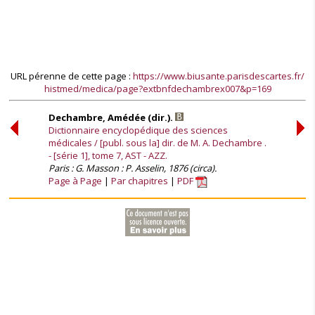
URL pérenne de cette page :
https://www.biusante.parisdescartes.fr/
histmed/medica/page?extbnfdechambrex007&p=169
Dechambre, Amédée (dir.).
Dictionnaire encyclopédique des sciences
médicales / [publ. sous la] dir. de M. A. Dechambre .
- [série 1], tome 7, AST - AZZ.
Paris : G. Masson : P. Asselin, 1876 (circa).
Page à Page
Par chapitres
PDF