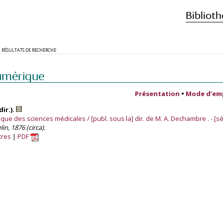
Biblioth
RÉSULTATS DE RECHERCHE
umérique
Présentation
•
Mode d’em
ir.).
ue des sciences médicales / [publ. sous la] dir. de M. A. Dechambre . - [sér
lin, 1876 (circa).
tres
PDF