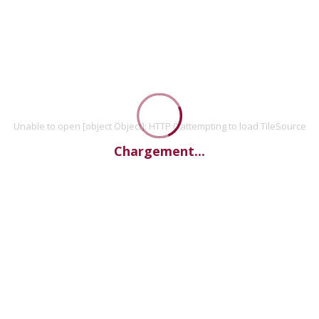
Unable to open [object Object]: HTTP 0 attempting to load TileSource
Chargement...