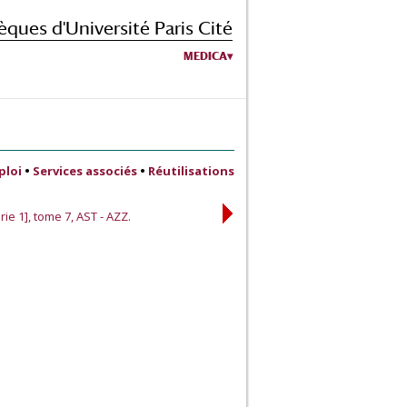
èques d'Université Paris Cité
MEDICA
ploi
•
Services associés
•
Réutilisations
ie 1], tome 7, AST - AZZ.