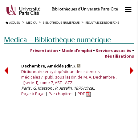
Bibliothèques d'Université Paris Cité
ACCUEIL
MEDICA
BIBLIOTHÈQUE NUMÉRIQUE
RÉSULTATS DE RECHERCHE
Medica — Bibliothèque numérique
Présentation
•
Mode d’emploi
•
Services associés
•
Réutilisations
Dechambre, Amédée (dir.).
Dictionnaire encyclopédique des sciences
médicales / [publ. sous la] dir. de M. A. Dechambre .
- [série 1], tome 7, AST - AZZ.
Paris : G. Masson : P. Asselin, 1876 (circa).
Page à Page
Par chapitres
PDF