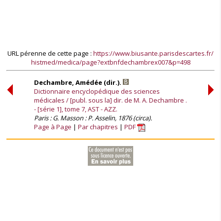
URL pérenne de cette page :
https://www.biusante.parisdescartes.fr/
histmed/medica/page?extbnfdechambrex007&p=498
Dechambre, Amédée (dir.).
Dictionnaire encyclopédique des sciences
médicales / [publ. sous la] dir. de M. A. Dechambre .
- [série 1], tome 7, AST - AZZ.
Paris : G. Masson : P. Asselin, 1876 (circa).
Page à Page
Par chapitres
PDF