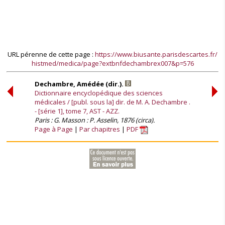
URL pérenne de cette page :
https://www.biusante.parisdescartes.fr/
histmed/medica/page?extbnfdechambrex007&p=576
Dechambre, Amédée (dir.).
Dictionnaire encyclopédique des sciences
médicales / [publ. sous la] dir. de M. A. Dechambre .
- [série 1], tome 7, AST - AZZ.
Paris : G. Masson : P. Asselin, 1876 (circa).
Page à Page
Par chapitres
PDF