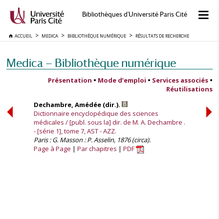
Bibliothèques d'Université Paris Cité
ACCUEIL
MEDICA
BIBLIOTHÈQUE NUMÉRIQUE
RÉSULTATS DE RECHERCHE
Medica — Bibliothèque numérique
Présentation
•
Mode d’emploi
•
Services associés
•
Réutilisations
Dechambre, Amédée (dir.).
Dictionnaire encyclopédique des sciences
médicales / [publ. sous la] dir. de M. A. Dechambre .
- [série 1], tome 7, AST - AZZ.
Paris : G. Masson : P. Asselin, 1876 (circa).
Page à Page
Par chapitres
PDF