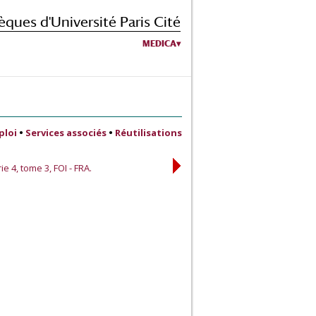
èques d'Université Paris Cité
MEDICA
ploi
•
Services associés
•
Réutilisations
e 4, tome 3, FOI - FRA.