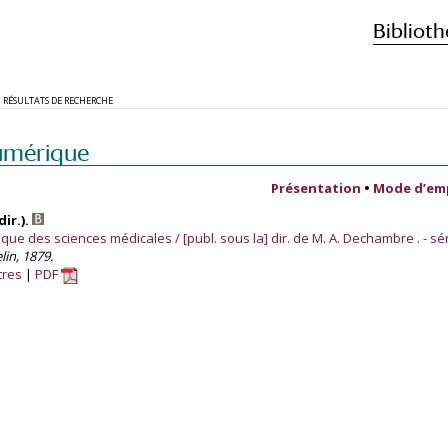
Biblioth
RÉSULTATS DE RECHERCHE
umérique
Présentation
•
Mode d’em
ir.).
ue des sciences médicales / [publ. sous la] dir. de M. A. Dechambre . - séri
lin, 1879.
tres
PDF