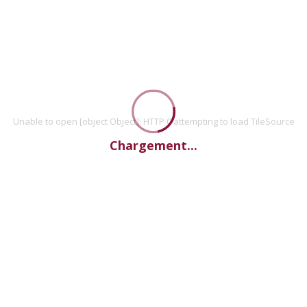
Unable to open [object Object]: HTTP 0 attempting to load TileSource
Chargement...